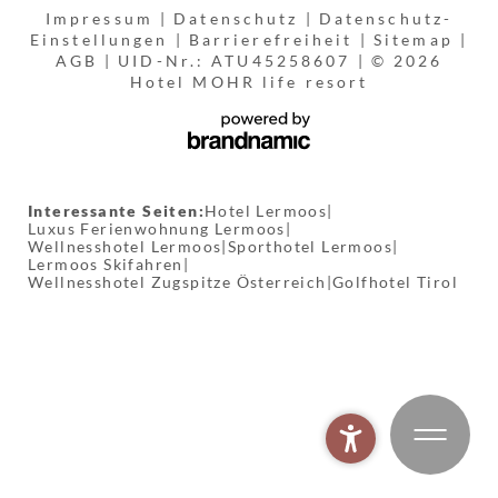
Impressum
|
Datenschutz
|
Datenschutz-
Einstellungen
|
Barrierefreiheit
|
Sitemap
|
AGB
|
UID-Nr.: ATU45258607
|
© 2026
Hotel MOHR life resort
Interessante Seiten:
Hotel Lermoos
|
Luxus Ferienwohnung Lermoos
|
Wellnesshotel Lermoos
|
Sporthotel Lermoos
|
Lermoos Skifahren
|
Wellnesshotel Zugspitze Österreich
|
Golfhotel Tirol
MOHR Spaworld
BUCHEN
MOHR Bike
MOHR Gym
MOHR Fischen