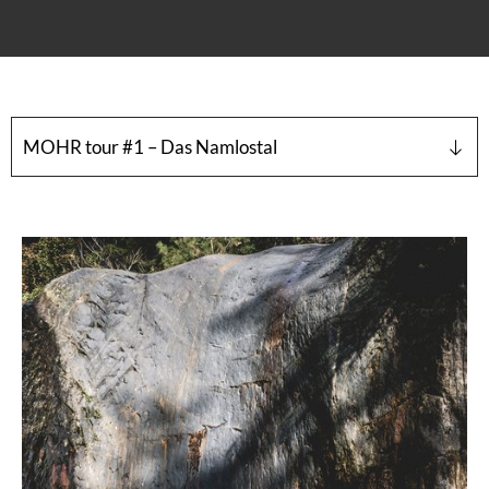
MOHR tour #1 – Das Namlostal
Eine wunderschöne Motorradtour führt von
Lermoos aus ins idyllische Namlostal. Gleich nach
wenigen Minuten entlang der B179 erreicht man
das erste Highlight: den Blindsee, dessen Wasser
smaragdgrün-türkisfarben schimmert und zu einer
kurzen Pause einlädt. Weiter geht es durch das
Fernpass-Gebiet mit seinem eindrucksvollen
Panorama, vorbei am imposanten Fernsteinsee und
das urige Berwangertal. Je nach Stopps erreicht
man nach etwa eineinhalb bis zwei Stunden das
malerische Namlostal – ein echter Geheimtipp!
Hier genießen Sie die unberührte Natur ganz
ungestört. Herrlich!