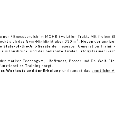
erner Fitnessbereich im MOHR Evolution Trakt. Mit freiem B
2
reckt sich das Gym-Highlight über 330 m
. Neben der unglau
ie
State-of-the-Art-Geräte
der neuesten Generation Trainin
 aus Innsbruck, und der bekannte Tiroler Erfolgstrainer Ger
der Marken Technogym, Lifefitness, Precor und Dr. Wolf. Ei
funktionelles Training sorgt.
des Workouts und der Erholung
und rundet das
sportliche 