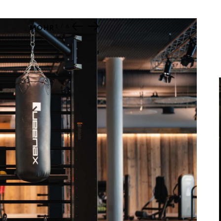
1
/
6
MOHR