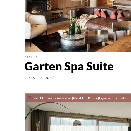
SUITE
Garten Spa Suite
2 Personen
100 m²
Ideal für Autoliebhaber
|
Ideal für Paare
|
Eigene Infrarotkab