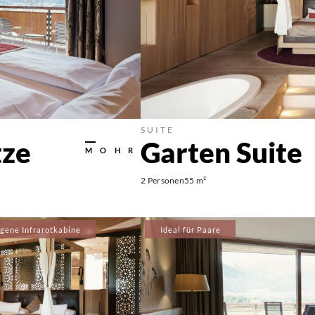
SUITE
tze
Garten Suite
MOHR
2 Personen
55 m²
igene Infrarotkabine
Ideal für Paare