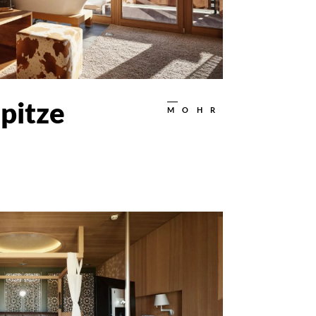
pitze
MOHR