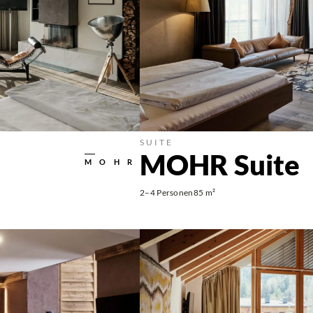
SUITE
MOHR Suite
MOHR
2–4 Personen
85 m²