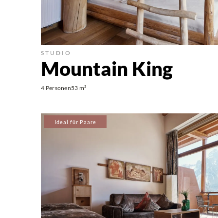
STUDIO
Mountain King
4 Personen
53 m²
Ideal für Paare