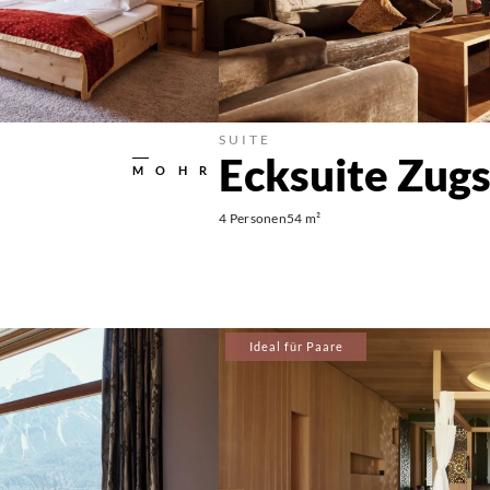
SUITE
Ecksuite Zugs
MOHR
4 Personen
54 m²
Ideal für Paare