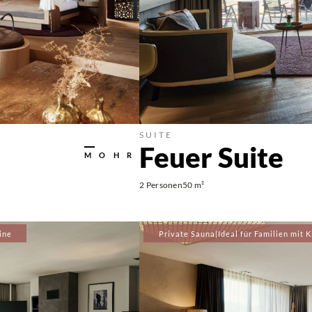
SUITE
Feuer Suite
MOHR
2 Personen
50 m²
ine
Private Sauna
|
Ideal für Familien mit 