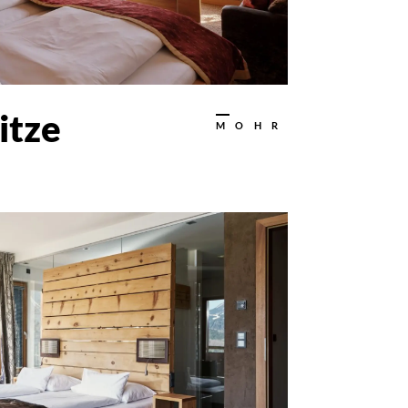
itze
MOHR