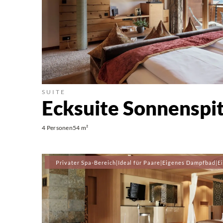
SUITE
Ecksuite Sonnenspi
4 Personen
54 m²
Privater Spa-Bereich
|
Ideal für Paare
|
Eigenes Dampfbad
|
E