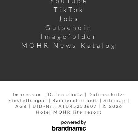
YouTube
TikTok
Jobs
Gutschein
Imagefolder
MOHR News Katalog
Impressum
|
Datenschutz
|
Datenschutz-
Einstellungen
|
Barrierefreiheit
|
Sitemap
|
AGB
|
UID-Nr.: ATU45258607
|
© 2026
Hotel MOHR life resort