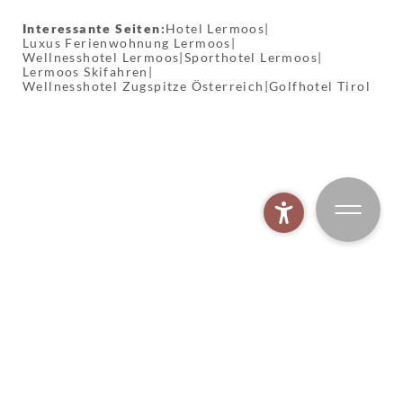
Interessante Seiten:
Hotel Lermoos
|
Luxus Ferienwohnung Lermoos
|
Wellnesshotel Lermoos
|
Sporthotel Lermoos
|
Lermoos Skifahren
|
Wellnesshotel Zugspitze Österreich
|
Golfhotel Tirol
MOHR Spaworld
BUCHEN
MOHR Bike
MOHR Gym
MOHR Fischen