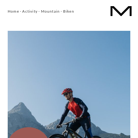
Home
·
Activity
·
Mountain
·
Biken