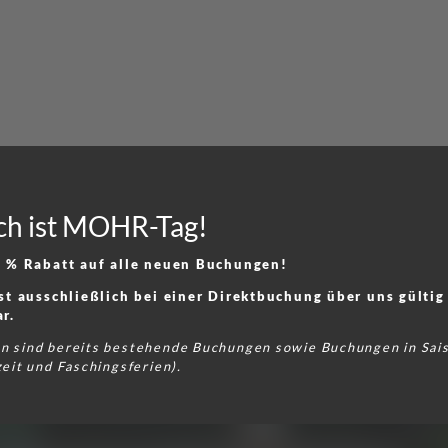
ch ist MOHR-Tag!
5 % Rabatt auf alle neuen Buchungen!
st ausschließlich bei einer Direktbuchung über uns gültig
r.
sind bereits bestehende Buchungen sowie Buchungen in Sai
MOHR FUN
eit und Faschingsferien).