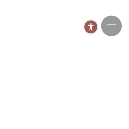
MOHR Spaworld
BUCHEN
MOHR Bike
MOHR Gym
MOHR Fischen