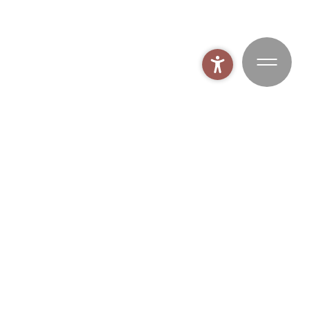
MOHR Spaworld
BUCHEN
MOHR Bike
MOHR Gym
MOHR Fischen